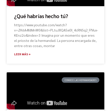
¿Qué habrías hecho tú?
https://www.youtube.com/watch?
v=ZK6A4fdMnW0&list=PLtuJ8QA5xi0l_4cRNSq2_FfVux-
KEnz2o&index=3 Imagina por un momento que eres
el prioste de la hermandad. La persona encargada de,
entre otras cosas, montar
LEER MÁS »
CONOCE LAS HERMANDADES