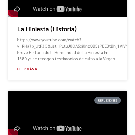
La Hiniesta (Historia)
https://www.youtube.com/watch?
v=RHa7b_UtF3Q&list=PLtuJ8QA5xi0nzQB5sPBEBtBh_1VIVNlTn
Breve Historia de la Hermandad de La Hiniesta En
1380 ya se recogen testimonios de culto a la Virgen
LEER MÁS »
REFLEXIONES