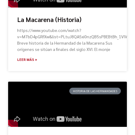
La Macarena (Historia)
https://www.youtube.com/watch?
v=M7bD4pGRfXw&list=PLtuJ8QA5xi0nzQB5sPBEBtBh_1VIVNlT
Breve historia de la Hermandad de la Macarena Sus
orígenes se sitúan a finales del siglo XVI. El monje
LEER MÁS »
HISTORIA DE LAS HERMANDADES