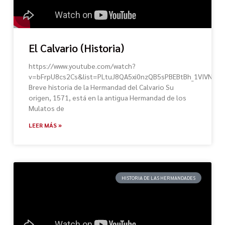
El Calvario (Historia)
https://www.youtube.com/watch?
v=bFrpU8cs2Cs&list=PLtuJ8QA5xi0nzQB5sPBEBtBh_1VIVNlTn
Breve historia de la Hermandad del Calvario Su
origen, 1571, está en la antigua Hermandad de los
Mulatos de
LEER MÁS »
HISTORIA DE LAS HERMANDADES