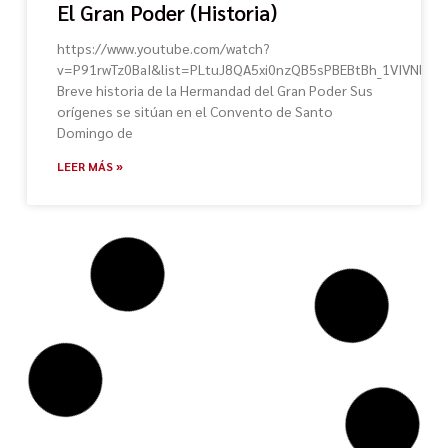
El Gran Poder (Historia)
https://www.youtube.com/watch?
v=P91rwTz0BaI&list=PLtuJ8QA5xi0nzQB5sPBEBtBh_1VIVNlTn&
Breve historia de la Hermandad del Gran Poder Sus
orígenes se sitúan en el Convento de Santo
Domingo de
LEER MÁS »