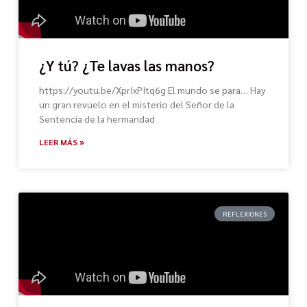
¿Y tú? ¿Te lavas las manos?
https://youtu.be/XprIxPItq6g El mundo se para… Hay
un gran revuelo en el misterio del Señor de la
Sentencia de la hermandad
LEER MÁS »
REFLEXIONES