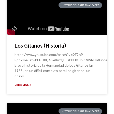
HISTORIA DE LAS HERMANDADES
Los Gitanos (Historia)
https://www.youtube.com/watch?v=2T9oP-
RphZU&list=PLtuJ8QA5xi0nzQB5sPBEBtBh_1VIVNlTn&index=4
Breve historia de la Hermandad de Los Gitanos En
1753, en un difícil contexto para los gitanos, un
grupo
LEER MÁS »
HISTORIA DE LAS HERMANDADES