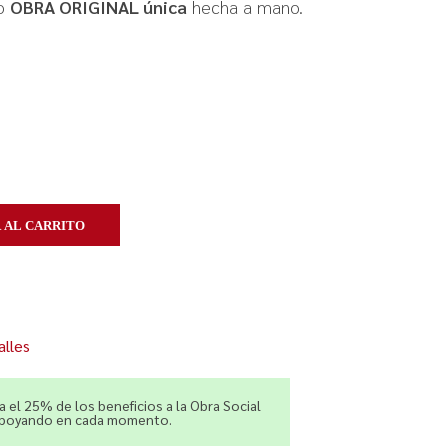
o
OBRA ORIGINAL única
hecha a mano.
 AL CARRITO
alles
 el 25% de los beneficios a la Obra Social
apoyando en cada momento.