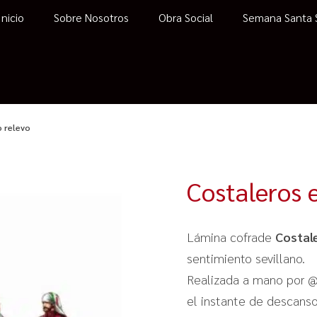
Inicio
Sobre Nosotros
Obra Social
Semana Santa S
 relevo
Costaleros 
Lámina cofrade
Costal
sentimiento sevillano.
Realizada a mano por @Be
el instante de descanso