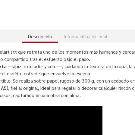
Descripción
Información adicional
lartistt que retrata uno de los momentos más humanos y cercano
io compartido tras el esfuerzo bajo el paso.
xta
—lápiz, rotulador y color—, cuidando la textura de la ropa, la 
 y el espíritu cofrade que envuelve la escena.
etible. Se realiza sobre papel rugoso de 300 g, con un acabado art
 A5)
, fiel al original, ideal para regalar o decorar cualquier rincón 
pasos, capturado en una obra con alma.