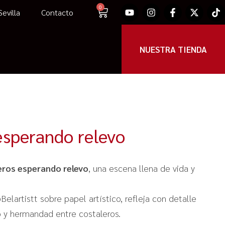
0
evilla
Contacto
NUESTRA TIENDA
esperando relevo
eros esperando relevo
, una escena llena de vida y
lartistt sobre papel artístico, refleja con detalle
 y hermandad entre costaleros.