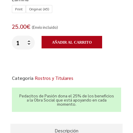
Print
Original (A5)
25.00
€
(Envío incluido)
AÑADIR AL CARRITO
Categoría
Rostros y Titulares
Pedacitos de Pasión dona el 25% de los beneficios
a la Obra Social que está apoyando en cada
momento.
Descripción