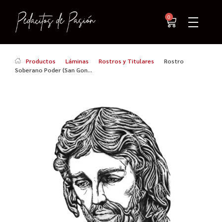
0
Productos
Láminas
Rostros y Titulares
Rostro
Soberano Poder (San Gon...