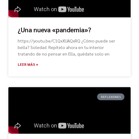
¿Una nueva «pandemia»?
https://youtu.be/C1QxXUAQxRQ ¿Cómo puede ser
bella? Soledad. Repítelo ahora en tu interior
tratando de no pensar en Ella, quédate solo en
LEER MÁS »
REFLEXIONES